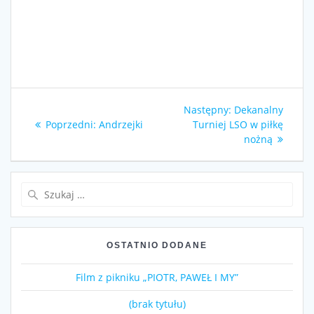
Nawigacja
Następny
Następny:
Dekanalny
wpisu
Poprzedni
wpis:
Poprzedni:
Andrzejki
Turniej LSO w piłkę
wpis:
nożną
Szukaj:
OSTATNIO DODANE
Film z pikniku „PIOTR, PAWEŁ I MY”
(brak tytułu)