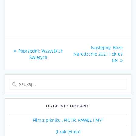
Nawigacja
Następny
Następny:
Boże
Poprzedni
Poprzedni:
Wszystkich
wpisu
wpis:
Narodzenie 2021 i okres
wpis:
Świętych
BN
Szukaj:
OSTATNIO DODANE
Film z pikniku „PIOTR, PAWEŁ I MY”
(brak tytułu)