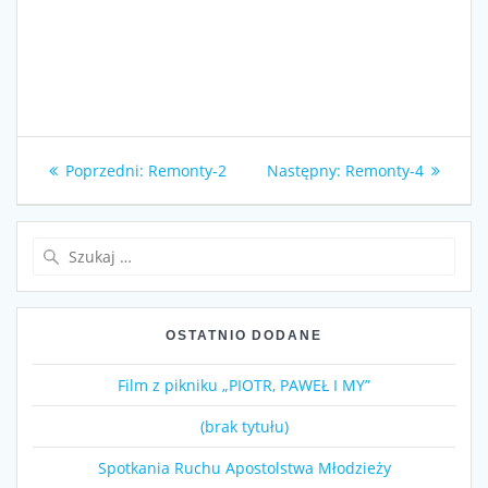
Nawigacja
Poprzedni
Następny
Poprzedni:
Remonty-2
Następny:
Remonty-4
wpisu
wpis:
wpis:
Szukaj:
OSTATNIO DODANE
Film z pikniku „PIOTR, PAWEŁ I MY”
(brak tytułu)
Spotkania Ruchu Apostolstwa Młodzieży