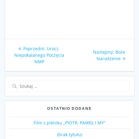
Nawigacja
Poprzedni
Poprzedni:
Urocz.
Następny
Następny:
Boże
wpisu
wpis:
Niepokalanego Poczęcia
wpis:
Narodzenie
NMP
Szukaj:
OSTATNIO DODANE
Film z pikniku „PIOTR, PAWEŁ I MY”
(brak tytułu)