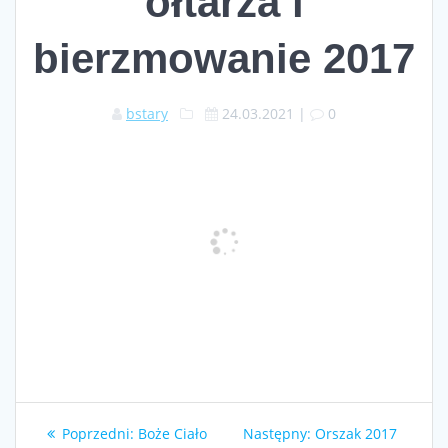
ołtarza i
bierzmowanie 2017
bstary
24.03.2021
|
0
Nawigacja
Poprzedni
Następny
Poprzedni:
Boże Ciało
Następny:
Orszak 2017