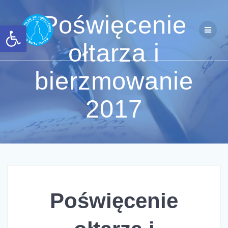
Przejdź
do
Poświęcenie
Otwórz pasek narzędzi
treści
ołtarza i
bierzmowanie
2017
Poświęcenie