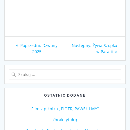
Nawigacja
Poprzedni
Następny
Poprzedni:
Dzwony
Następny:
Żywa Szopka
wpisu
wpis:
wpis:
2025
w Parafii
Szukaj:
OSTATNIO DODANE
Film z pikniku „PIOTR, PAWEŁ I MY”
(brak tytułu)