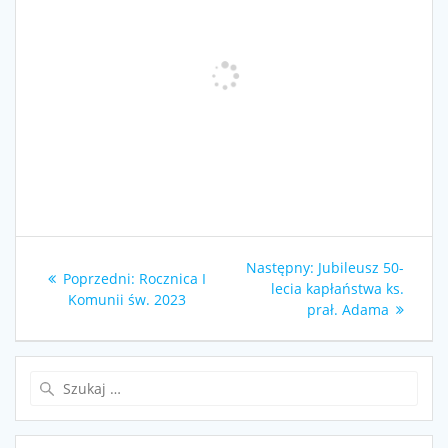
Nawigacja
Następny
Następny:
Jubileusz 50-
Poprzedni
Poprzedni:
Rocznica I
wpisu
wpis:
lecia kapłaństwa ks.
wpis:
Komunii św. 2023
prał. Adama
Szukaj: