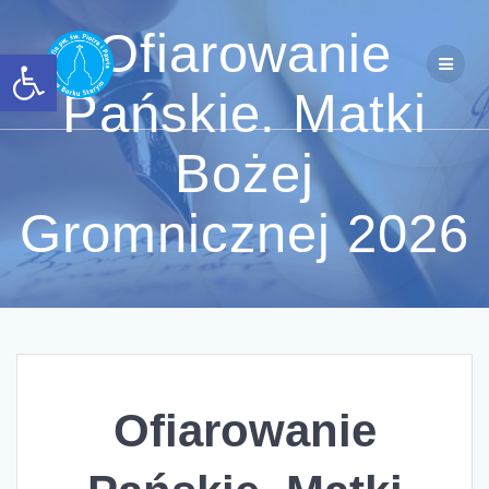
Przejdź
do
Ofiarowanie
Otwórz pasek narzędzi
treści
Pańskie. Matki
Bożej
Gromnicznej 2026
Ofiarowanie