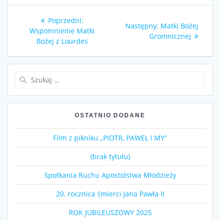
Nawigacja
Poprzedni
Poprzedni:
Następny
Następny:
Matki Bożej
wpisu
wpis:
Wspomnienie Matki
wpis:
Gromnicznej
Bożej z Lourdes
Szukaj:
OSTATNIO DODANE
Film z pikniku „PIOTR, PAWEŁ I MY”
(brak tytułu)
Spotkania Ruchu Apostolstwa Młodzieży
20. rocznica śmierci Jana Pawła II
ROK JUBILEUSZOWY 2025