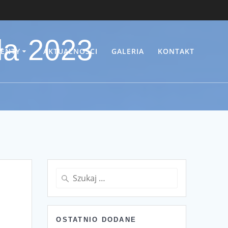
ła 2023
ENTY
AKTUALNOŚCI
GALERIA
KONTAKT
Szukaj:
OSTATNIO DODANE