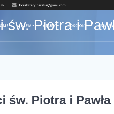
 87
borekstary.parafia@gmail.com
i św. Piotra i Paw
OME
PARAFIA
GRUPY
KOŚCIOŁY
SAKRAM
i św. Piotra i Pawła