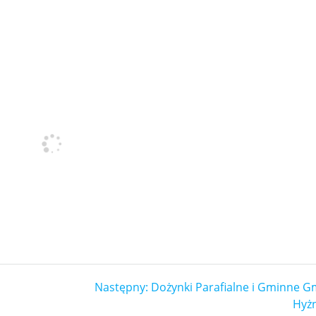
Następny
Następny:
Dożynki Parafialne i Gminne G
wpis:
Hyż