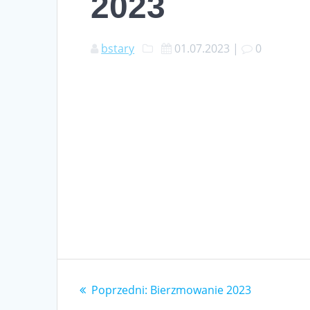
2023
bstary
01.07.2023
|
0
Nawigacja
Poprzedni
Poprzedni:
Bierzmowanie 2023
wpisu
wpis: