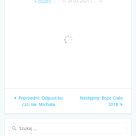
bstary
24.03.2021
|
0
Nawigacja
Poprzedni
Następny
Poprzedni:
Odpust ku
Następny:
Boże Ciało
wpisu
wpis:
wpis:
czci św. Michała
2018
Szukaj: