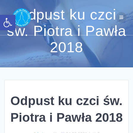
Przejdź
do
Odpust ku czci
Otwórz pasek narzędzi
treści
św. Piotra i Pawła
2018
Odpust ku czci św.
Piotra i Pawła 2018