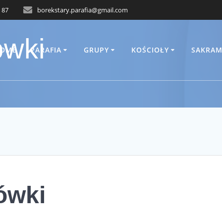
 87
borekstary.parafia@gmail.com
ówki
OME
PARAFIA
GRUPY
KOŚCIOŁY
SAKRAM
ówki