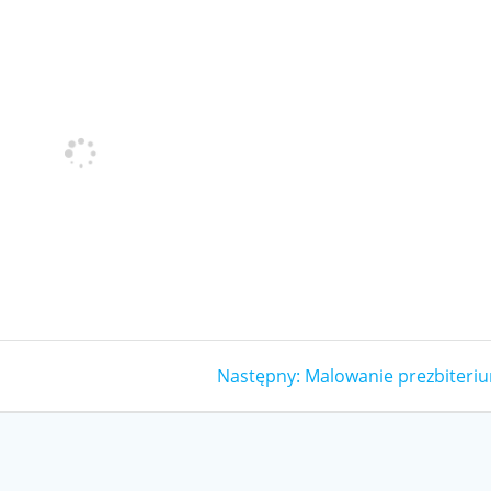
Następny
Następny:
Malowanie prezbiteri
wpis: