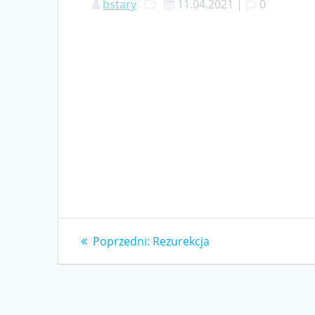
bstary
11.04.2021
|
0
Nawigacja
Poprzedni
Poprzedni:
Rezurekcja
wpis:
wpisu