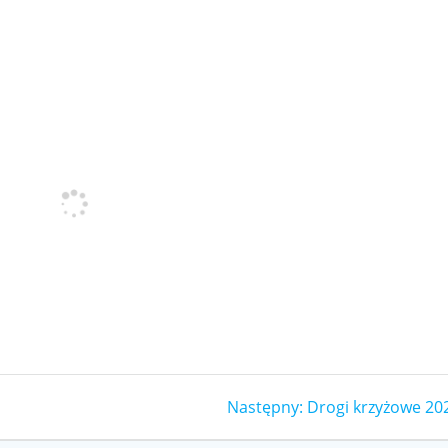
Następny
Następny:
Drogi krzyżowe 20
wpis: