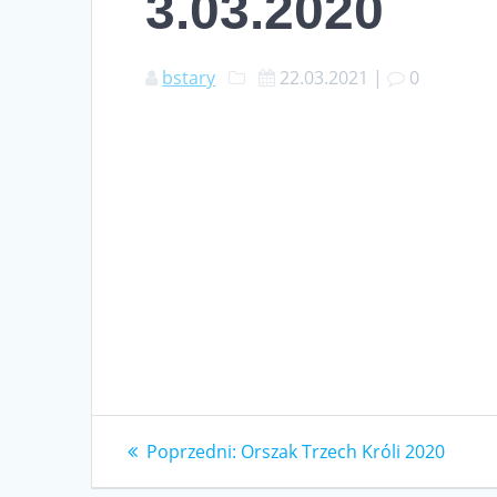
3.03.2020
bstary
22.03.2021
|
0
Nawigacja
Poprzedni
Poprzedni:
Orszak Trzech Króli 2020
wpis:
wpisu