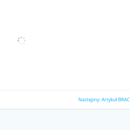
Następny
Następny:
Artykuł BRAC
wpis: