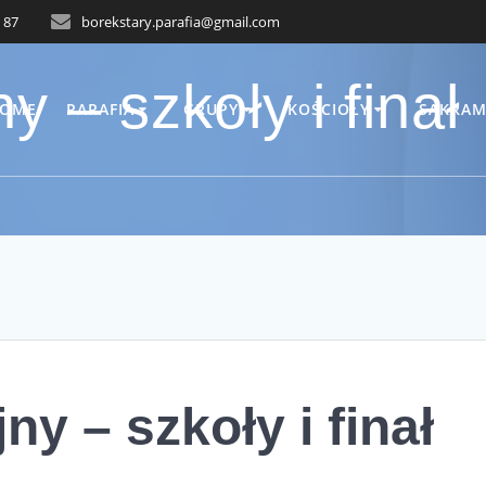
 87
borekstary.parafia@gmail.com
y – szkoły i finał
OME
PARAFIA
GRUPY
KOŚCIOŁY
SAKRAM
ny – szkoły i finał