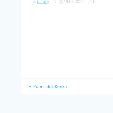
bstary
19.03.2022
|
0
Nawigacja
Poprzedni
Poprzedni:
Konku
wpis:
wpisu