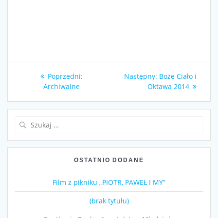
Nawigacja
Poprzedni
Następny
Poprzedni:
Następny:
Boże Ciało i
wpisu
wpis:
wpis:
Archiwalne
Oktawa 2014
Szukaj:
OSTATNIO DODANE
Film z pikniku „PIOTR, PAWEŁ I MY”
(brak tytułu)