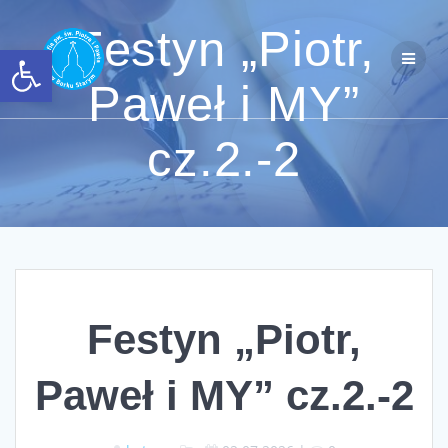
Przejdź
do
Festyn „Piotr,
Otwórz pasek narzędzi
treści
Paweł i MY”
cz.2.-2
Festyn „Piotr,
Paweł i MY” cz.2.-2