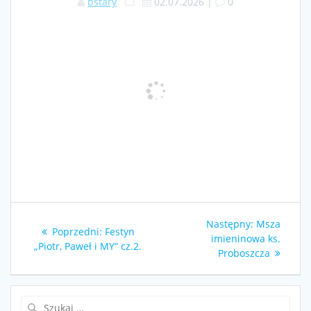
bstary
02.07.2026
|
0
Nawigacja
Następny
Następny:
Msza
Poprzedni
Poprzedni:
Festyn
wpisu
wpis:
imieninowa ks.
wpis:
„Piotr, Paweł i MY” cz.2.
Proboszcza
Szukaj: