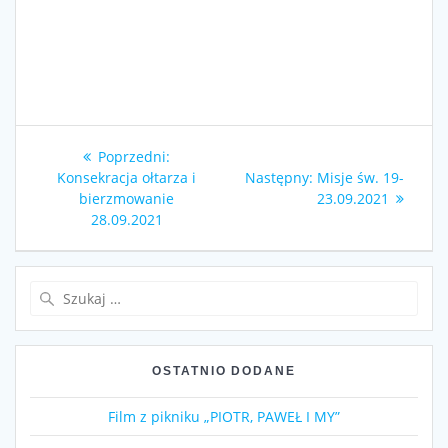
Nawigacja
Poprzedni
Poprzedni:
wpisu
wpis:
Następny
Konsekracja ołtarza i
Następny:
Misje św. 19-
wpis:
bierzmowanie
23.09.2021
28.09.2021
Szukaj:
OSTATNIO DODANE
Film z pikniku „PIOTR, PAWEŁ I MY”