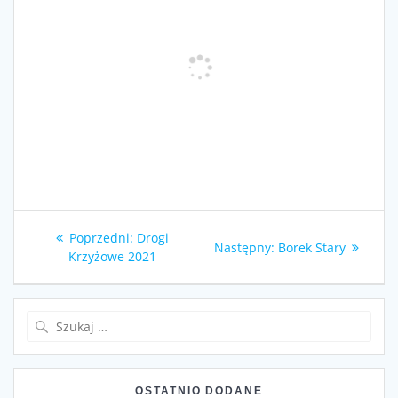
Nawigacja
Poprzedni
Poprzedni:
Drogi
Następny
Następny:
Borek Stary
wpisu
wpis:
Krzyżowe 2021
wpis:
Szukaj:
OSTATNIO DODANE