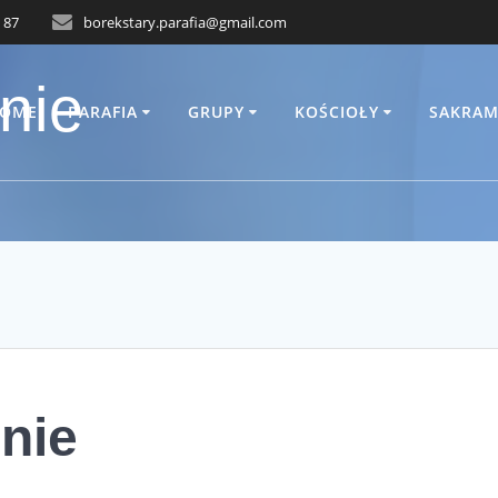
 87
borekstary.parafia@gmail.com
nie
OME
PARAFIA
GRUPY
KOŚCIOŁY
SAKRAM
nie