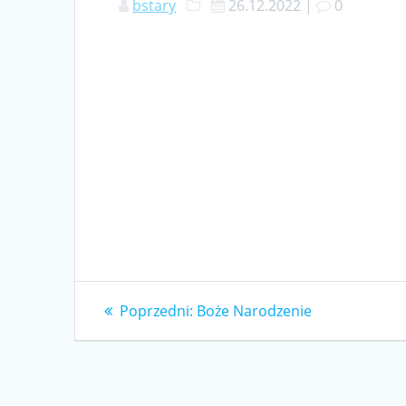
bstary
26.12.2022
|
0
Nawigacja
Poprzedni
Poprzedni:
Boże Narodzenie
wpis:
wpisu