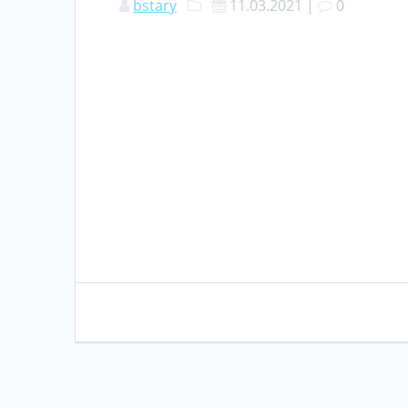
bstary
11.03.2021
|
0
Nawigacja
wpisu