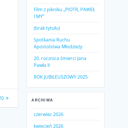
Film z pikniku „PIOTR, PAWEŁ
I MY”
(brak tytułu)
Spotkania Ruchu
Apostolstwa Młodzieży
20. rocznica śmierci Jana
Pawła II
ROK JUBILEUSZOWY 2025
ny
20
ARCHIWA
czerwiec 2026
kwiecień 2026