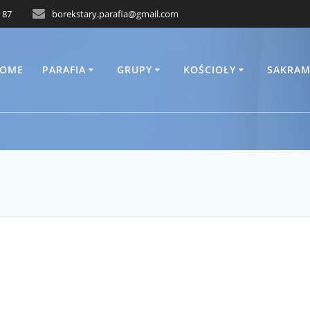
 87
borekstary.parafia@gmail.com
OME
PARAFIA
GRUPY
KOŚCIOŁY
SAKRAM