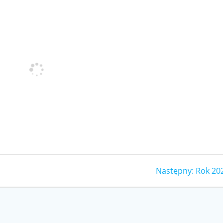
Następ
Następny:
Rok 20
wpis: