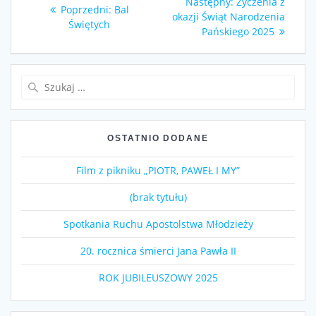
Następny
Następny:
Życzenia z
Poprzedni
Poprzedni:
Bal
wpisu
wpis:
okazji Świąt Narodzenia
wpis:
Świętych
Pańskiego 2025
Szukaj:
OSTATNIO DODANE
Film z pikniku „PIOTR, PAWEŁ I MY”
(brak tytułu)
Spotkania Ruchu Apostolstwa Młodzieży
20. rocznica śmierci Jana Pawła II
ROK JUBILEUSZOWY 2025