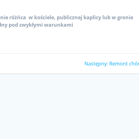
e różńca w kościele, publicznej kaplicy lub w gronie
ełny pod zwykłymi warunkami
Następny
Następny:
Remont chó
wpis: