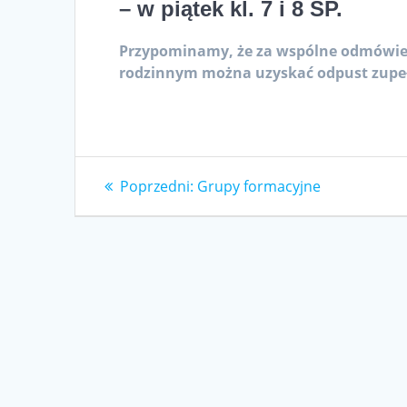
– w piątek kl. 7 i 8 SP.
Przypominamy, że za wspólne odmówieni
rodzinnym można uzyskać odpust zup
Nawigacja
Poprzedni
Poprzedni:
Grupy formacyjne
wpis:
wpisu