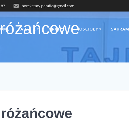
 87
borekstary.parafia@gmail.com
 różańcowe
OME
PARAFIA
GRUPY
KOŚCIOŁY
SAKRAM
 różańcowe