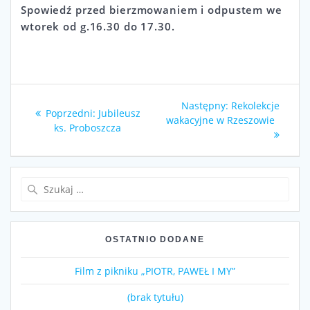
Spowiedź przed bierzmowaniem i odpustem we
wtorek od g.16.30 do 17.30.
Nawigacja
Następny
Następny:
Rekolekcje
Poprzedni
Poprzedni:
Jubileusz
wpisu
wpis:
wakacyjne w Rzeszowie
wpis:
ks. Proboszcza
Szukaj:
OSTATNIO DODANE
Film z pikniku „PIOTR, PAWEŁ I MY”
(brak tytułu)