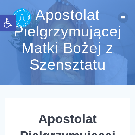
Przejdź
do
Apostolat
Otwórz pasek narzędzi
treści
Pielgrzymującej
Matki Bożej z
Szensztatu
Apostolat