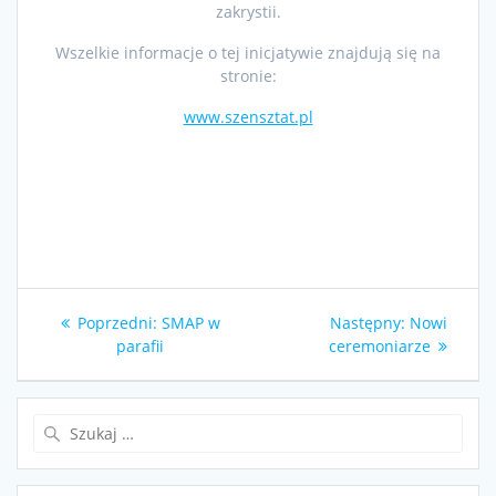
zakrystii.
Wszelkie informacje o tej inicjatywie znajdują się na
stronie:
www.szensztat.pl
Nawigacja
Poprzedni
Następny
Poprzedni:
SMAP w
Następny:
Nowi
wpisu
wpis:
wpis:
parafii
ceremoniarze
Szukaj: