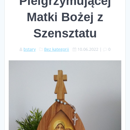
Pielgrzymującej
Matki Bożej z
Szensztatu
bstary
Bez kategorii
10.06.2022
|
0