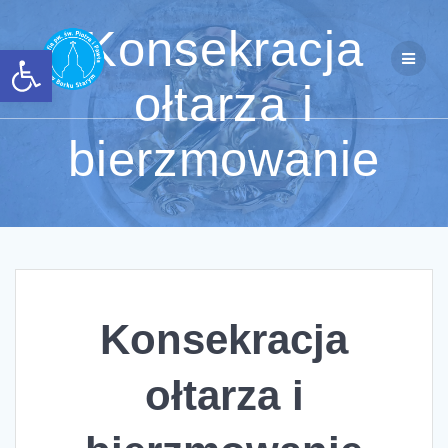
Przejdź
do
Konsekracja
Otwórz pasek narzędzi
treści
ołtarza i
bierzmowanie
Konsekracja
ołtarza i