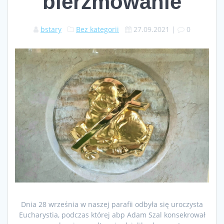
bierzmowanie
bstary
Bez kategorii
27.09.2021
|
0
Dnia 28 września w naszej parafii odbyła się uroczysta
Eucharystia, podczas której abp Adam Szal konsekrował