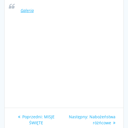
Galeria
Nawigacja
Poprzedni
Następny
Poprzedni:
MISJE
Następny:
Nabożeństwa
wpisu
wpis:
wpis:
ŚWIĘTE
różńcowe