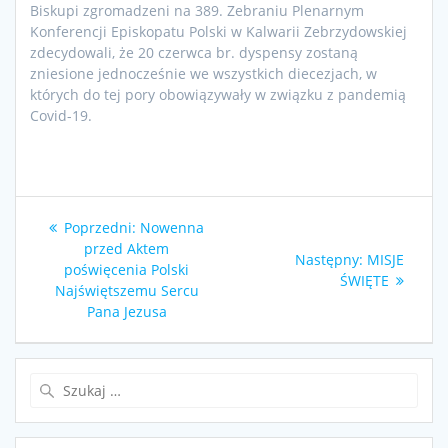
Biskupi zgromadzeni na 389. Zebraniu Plenarnym
Konferencji Episkopatu Polski w Kalwarii Zebrzydowskiej
zdecydowali, że 20 czerwca br. dyspensy zostaną
zniesione jednocześnie we wszystkich diecezjach, w
których do tej pory obowiązywały w związku z pandemią
Covid-19.
Nawigacja
Poprzedni
Poprzedni:
Nowenna
wpisu
wpis:
przed Aktem
Następny
Następny:
MISJE
poświęcenia Polski
wpis:
ŚWIĘTE
Najświętszemu Sercu
Pana Jezusa
Szukaj: