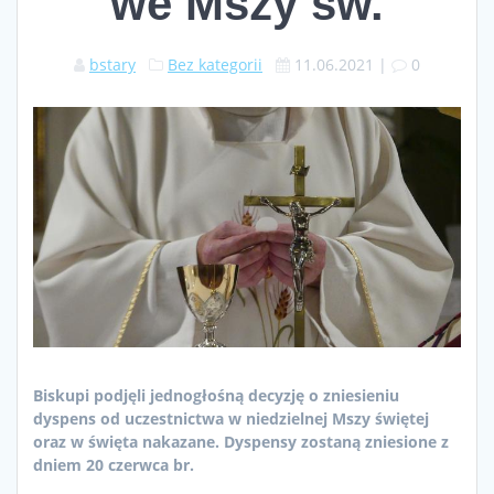
we Mszy św.
bstary
Bez kategorii
11.06.2021
|
0
Biskupi podjęli jednogłośną decyzję o zniesieniu
dyspens od uczestnictwa w niedzielnej Mszy świętej
oraz w święta nakazane. Dyspensy zostaną zniesione z
dniem 20 czerwca br.