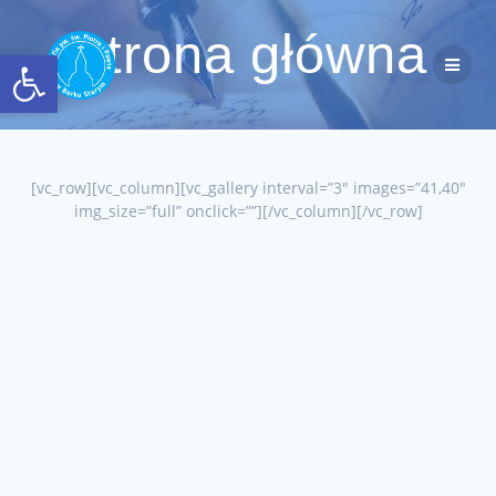
Przejdź
do
Strona główna
Otwórz pasek narzędzi
treści
[vc_row][vc_column][vc_gallery interval=”3″ images=”41,40″
img_size=”full” onclick=””][/vc_column][/vc_row]