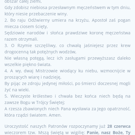
obszar całej ziemi,
Gdy zdobisz niebiosa przesławnym męczeństwem w tym dniu,
który niesie przebaczenie winy.
2. Bo raju Odźwierny umiera na krzyżu, Apostoł zaś pogan
miecza ciosem ścięty,
Sędziowie narodów i słońca prawdziwe koronę męczeństwa
razem otrzymali.
3. O Rzymie szczęśliwy, co chwałą jaśniejesz przez krew
drogocenną tak potężnych wodzów,
Nie własną potęgą, lecz ich zasługami przewyższasz daleko
wszelkie piękno świata.
4. A wy, dwaj Mistrzowie wiodący ku niebu, wzmocnijcie w
proszących wiarę i nadzieję,
By pijąc ze zdroju jedynej miłości, po śmierci doczesnej mogli
żyć na wieki.
5. Wieczyste królestwo i chwała bez końca niech będą na
zawsze Bogu w Trójcy Świętej;
A rzesza zbawionych niech Pana wysławia za Jego opatrzność,
która rządzi światem. Amen.
Uroczystość naszych Patronów rozpoczynamy już
28 czerwca
wieczorem tzw. Mszą świętą w wigilię:
Panie, nasz Boże, Ty