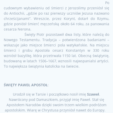
Po
cudownym wybawieniu od śmierci z Jerozolimy przeniósł się
do Antiochii, „gdzie po raz pierwszy uczniów Jezusa nazwano
chrześcijanami”. Wreszcie, przez Korynt, dotarł do Rzymu,
gdzie poniósł śmierć męczeńską około 64 roku, za panowania
cesarza Nerona.
Święty Piotr pozostawił dwa listy, które należą do
Nowego Testamentu. Tradycja – potwierdzona badaniami –
wskazuje jako miejsce śmierci pola watykańskie. Na miejscu
śmierci i grobu Apostoła cesarz Konstantyn w 330 roku
wzniósł bazylikę, która przetrwała 1150 lat. Obecną świątynię,
budowaną w latach 1506–1667, wznosili najwspanialsi artyści.
To największa świątynia katolicka na świecie.
ŚWIĘTY PAWEŁ APOSTOŁ
:
Urodził się w Tarsie i początkowo nosił imię
Szaweł
.
Nawrócony pod Damaszkiem, przyjął imię Paweł. Stał się
Apostołem Narodów dzięki swoim trzem wielkim podróżom
apostolskim. Wiarę w Chrystusa przyniósł nawet do Europy.