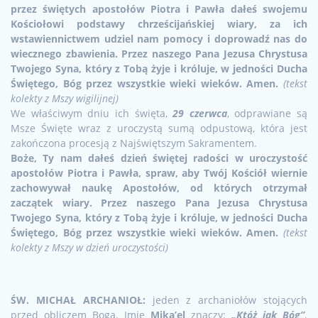
przez świętych apostołów Piotra i Pawła dałeś swojemu
Kościołowi podstawy chrześcijańskiej wiary, za ich
wstawiennictwem udziel nam pomocy i doprowadź nas do
wiecznego zbawienia. Przez naszego Pana Jezusa Chrystusa
Twojego Syna, który z Tobą żyje i króluje, w jedności Ducha
Świętego, Bóg przez wszystkie wieki wieków. Amen.
(tekst
kolekty z Mszy wigilijnej)
We właściwym dniu ich święta,
29 czerwca
, odprawiane są
Msze Święte wraz z uroczystą sumą odpustową, która jest
zakończona procesją z Najświętszym Sakramentem.
Boże, Ty nam dałeś dzień świętej radości w uroczystość
apostołów Piotra i Pawła, spraw, aby Twój Kościół wiernie
zachowywał naukę Apostołów, od których otrzymał
zaczątek wiary. Przez naszego Pana Jezusa Chrystusa
Twojego Syna, który z Tobą żyje i króluje, w jedności Ducha
Świętego, Bóg przez wszystkie wieki wieków. Amen.
(tekst
kolekty z Mszy w dzień uroczystości)
ŚW. MICHAŁ ARCHANIOŁ:
jeden z archaniołów stojących
przed obliczem Boga. Imię
Mika’el
znaczy:
„Któż jak Bóg”
.