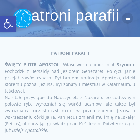
Przejdź
do
Patroni parafii
Otwórz pasek narzędzi
treści
PATRONI PARAFII
ŚWIĘTY PIOTR APOSTOŁ
: Właściwie na imię miał
Szymon
.
Pochodził z Betsaidy nad Jeziorem Genezaret. Po ojcu Janie
przejął zawód rybaka. Był bratem Andrzeja Apostoła, dzięki
któremu poznał Jezusa. Był żonaty i mieszkał w Kafarnaum, u
teściowej.
Na stałe przystąpił do Nauczyciela z Nazaretu po cudownym
połowie ryb. Wyróżniał się wśród uczniów, ale także był
wyróżniany: uczestniczył m.in. w przemienieniu Jezusa i
wskrzeszeniu córki Jaira. Pan Jezus zmienił mu imię na „skałę”
(Petros), obdarzając go władzą nad Kościołem. Potwierdzają to
już
Dzieje Apostolskie
.