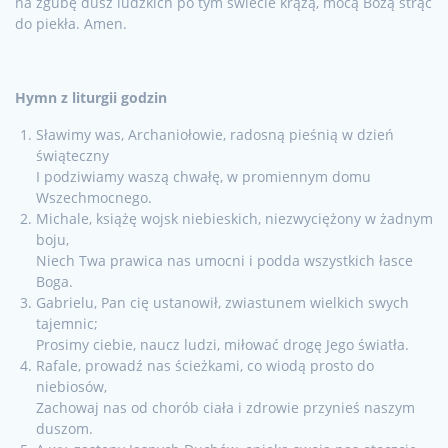
na zgubę dusz ludzkich po tym świecie krążą, mocą Bożą strąć
do piekła. Amen.
Hymn z liturgii godzin
Sławimy was, Archaniołowie, radosną pieśnią w dzień
świąteczny
I podziwiamy waszą chwałę, w promiennym domu
Wszechmocnego.
Michale, książę wojsk niebieskich, niezwyciężony w żadnym
boju,
Niech Twa prawica nas umocni i podda wszystkich łasce
Boga.
Gabrielu, Pan cię ustanowił, zwiastunem wielkich swych
tajemnic;
Prosimy ciebie, naucz ludzi, miłować drogę Jego światła.
Rafale, prowadź nas ścieżkami, co wiodą prosto do
niebiosów,
Zachowaj nas od chorób ciała i zdrowie przynieś naszym
duszom.