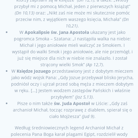
przybył mi z pomocą Michał, jeden z pierwszych książąt”
(Dn 10,13)
oraz: „Nikt zaś nie może mi skutecznie pomóc
przeciw nim, z wyjątkiem waszego księcia, Michała”
(Dn
10,21)
.
W
Apokalipsie św. Jana Apostoła
ukazany jest jako
pogromca Smoka – Szatana: „I nastąpiła walka na niebie:
Michał i jego aniołowie mieli walczyć ze Smokiem. I
wystąpił do walki Smok i jego aniołowie, ale nie przemógł, i
już się miejsce dla nich w niebie nie znalazło. I został
strącony wielki Smok”
(Ap 12,7)
.
W
Księdze Jozuego
przedstawiony jest z dobytym mieczem
jako wódz wojsk Pana: „Gdy Jozue przebywał blisko Jerycha,
podniósł oczy i ujrzał przed sobą męża z mieczem dobytym
w ręku. […] Jestem wodzem zastępów Pańskich i właśnie
przybyłem”
(Joz 5,13)
.
Pisze o nim także
św. Juda Apostoł
w Liście: „Gdy zaś
archanioł Michał, tocząc rozprawę z diabłem, spierał się o
ciało Mojżesza”
(Jud 9)
.
Według średniowiecznych legend Archanioł Michał z
polecenia Pana Boga karał plagami Egipt, rozdzielił wody