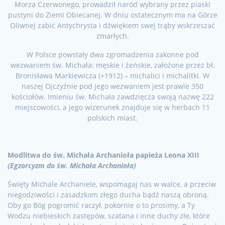
Morza Czerwonego, prowadził naród wybrany przez piaski
pustyni do Ziemi Obiecanej. W dniu ostatecznym ma na Górze
Oliwnej zabić Antychrysta i dźwiękiem swej trąby wskrzeszać
zmarłych.
W Polsce powstały dwa zgromadzenia zakonne pod
wezwaniem św. Michała: męskie i żeńskie, założone przez bł.
Bronisława Markiewicza (+1912) – michalici i michalitki. W
naszej Ojczyźnie pod jego wezwaniem jest prawie 350
kościołów. Imieniu św. Michała zawdzięcza swoją nazwę 222
miejscowości, a jego wizerunek znajduje się w herbach 11
polskich miast.
Modlitwa do św. Michała Archanioła papieża Leona XIII
(Egzorcyzm do św. Michała Archanioła)
Święty Michale Archaniele, wspomagaj nas w walce, a przeciw
niegodziwości i zasadzkom złego ducha bądź naszą obroną.
Oby go Bóg pogromić raczył, pokornie o to prosimy, a Ty
Wodzu niebieskich zastępów, szatana i inne duchy złe, które