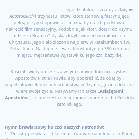
Jego działalność znamy z
Dziejów
Apostolskich
i trzynastu listów, które stanowią fascynującą,
pełną przygód opowieść – można by na ich podstawie
nakręcić film sensacyjny. Podobnie jak Piotr, dotarł do Rzymu,
gdzie za Bramą Ostyjską złożył świadectwo miłości do
Chrystusa. Jego ciało złożono najpierw w katakumbach św.
Sebastiana. Następnie cesarz Konstantyn po 330 roku na
miejscu męczeństwa wystawił ku jego czci bazylikę.
Kościół święty umieszcza w tym samym dniu uroczystość
Apostołów Piotra i Pawła, aby podkreślić, że obaj byli
współzałożycielami chrześcijaństwa w Rzymie, gdzie oddali za
wiarę swoje życie. Nazywamy ich także
„Książętami
Apostołów”
, co podkreśla ich ogromne znaczenie dla Kościoła
katolickiego.
Hymn brewiarzowy ku czci naszych Patronów:
1. Złocistą poświatą i blaskiem różanym napełniasz, o Panie,