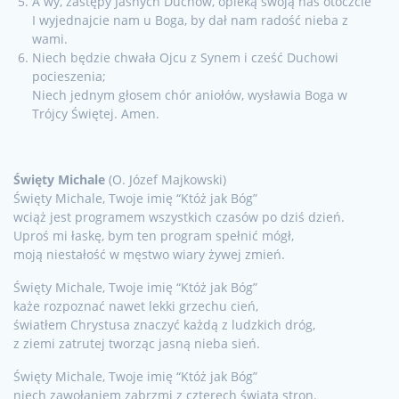
A wy, zastępy Jasnych Duchów, opieką swoją nas otoczcie
I wyjednajcie nam u Boga, by dał nam radość nieba z
wami.
Niech będzie chwała Ojcu z Synem i cześć Duchowi
pocieszenia;
Niech jednym głosem chór aniołów, wysławia Boga w
Trójcy Świętej. Amen.
Święty Michale
(O. Józef Majkowski)
Święty Michale, Twoje imię “Któż jak Bóg”
wciąż jest programem wszystkich czasów po dziś dzień.
Uproś mi łaskę, bym ten program spełnić mógł,
moją niestałość w męstwo wiary żywej zmień.
Święty Michale, Twoje imię “Któż jak Bóg”
każe rozpoznać nawet lekki grzechu cień,
światłem Chrystusa znaczyć każdą z ludzkich dróg,
z ziemi zatrutej tworząc jasną nieba sień.
Święty Michale, Twoje imię “Któż jak Bóg”
niech zawołaniem zabrzmi z czterech świata stron.