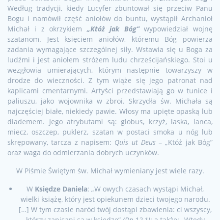
Według tradycji, kiedy Lucyfer zbuntował się przeciw Panu
Bogu i namówił część aniołów do buntu, wystąpił Archanioł
Michał i z okrzykiem
„Któż jak Bóg”
wypowiedział wojnę
szatanom. Jest księciem aniołów, któremu Bóg powierza
zadania wymagające szczególnej siły. Wstawia się u Boga za
ludźmi i jest aniołem stróżem ludu chrześcijańskiego. Stoi u
wezgłowia umierających, którym następnie towarzyszy w
drodze do wieczności. Z tym wiąże się jego patronat nad
kaplicami cmentarnymi. Artyści przedstawiają go w tunice i
paliuszu, jako wojownika w zbroi. Skrzydła św. Michała są
najczęściej białe, niekiedy pawie. Włosy ma upięte opaską lub
diademem. Jego atrybutami są: globus, krzyż, laska, lanca,
miecz, oszczep, puklerz, szatan w postaci smoka u nóg lub
skrępowany, tarcza z napisem:
Quis ut Deus
– „Któż jak Bóg”
oraz waga do odmierzania dobrych uczynków.
W Piśmie Świętym św. Michał wymieniany jest wiele razy.
W
Księdze Daniela
: „W owych czasach wystąpi Michał,
wielki książę, który jest opiekunem dzieci twojego narodu.
[…] W tym czasie naród twój dostąpi zbawienia: ci wszyscy,
którzy zapisani są w księdze”
(Dn 12,1)
; a także: „Wtedy